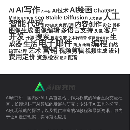
AI写作
AI绘画
AI
AI技术
ChatGPT
AI平台
人工
seo
Stable Diffusion
Midjourney
人力资源
代码
智能
内容创作
办公
博客
免费试用
代码生成
图像编辑
多语言支持
客户
图像生成
头像
开发
搜索
生
开源
搜索引擎
文本转语音
求职
游戏开发
电子邮件
编程
生活
成器
自然
简历
绘画
营销
艺术
视频剪辑
设计
视频生成
语言处理
费用定价
资源检索
配音
配乐
AI研究所，国内外AI工具首发站，作为权威的AI垂直类交流社
区，长期深耕于AI领域的发展与研究；专注于AI工具的分享、
AI变现策略的探讨，以及提供丰富的AI教程和最新资讯，致力
于让AI走进现实，实际落地应用