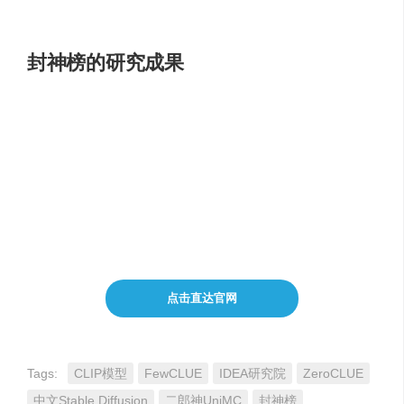
型，极大地降低了企业和开发者的入门门槛。
封神榜的研究成果
封神榜已经取得了一系列研究成果，包括但不限于：
BioBART
：生物医学领域的生成语言模型。
MAP
：多模态不确定性感知的视觉-语言预训练模型。
Unified BERT
：少样本自然语言理解的预训练语言模
型。
点击直达官网
Tags:
CLIP模型
FewCLUE
IDEA研究院
ZeroCLUE
中文Stable Diffusion
二郎神UniMC
封神榜