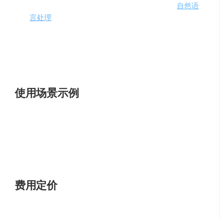
提升产品智能
：利用封神榜的模型增强产品的
自然语
言处理
能力。
加速研发
：通过使用开源模型，减少从零开始开发模
型的时间和成本。
创新研究
：基于封神榜的模型进行二次开发，推动算
法创新。
使用场景示例
自然语言理解
：利用封神榜的模型进行文本分类、情
感分析等任务。
机器翻译
：使用多语言支持的模型来实现高质量的自
动翻译。
费用定价
封神榜作为一个开源项目，提供了免费访问和使用的模