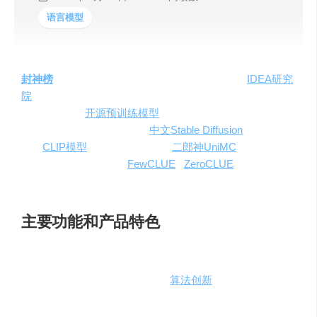
语言模型
封神榜
是一个由粤港澳大湾区数字经济研究院（
IDEA研究
院
）的认知计算与自然语言中心团队维护的开源项目。作
为中文最大的
开源预训练模型
体系，封神榜已经发布了超
过98个模型，其中包括首个
中文Stable Diffusion
模型和首个
中文
CLIP模型
。该体系的模型如
二郎神UniMC
等，在多个
竞赛中屡获殊荣，成为
FewCLUE
/
ZeroCLUE
等榜单的常
胜将军。
主要功能和产品特色
封神榜的核心目标是将数据和算力转化为具有认知能力的
预训练模型，为海量下游任务和
算法创新
研究提供坚实的
基础。封神榜的模型在多语言文本处理、推理、编程等方
面展现了卓越的性能，能够支持广泛的应用场景。