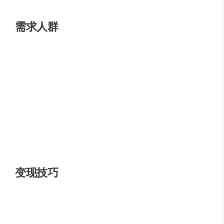
需求人群
封神榜主要服务于以下群体：
研究人员
：寻求中文预训练模型以进行算法研究和创
新的学者。
开发者
：需要利用先进的中文语言模型来开发应用程
序的开发者。
企业
：希望利用中文语言模型来提升产品智能化水平
的公司。
变现技巧
企业和开发者可以通过封神榜：