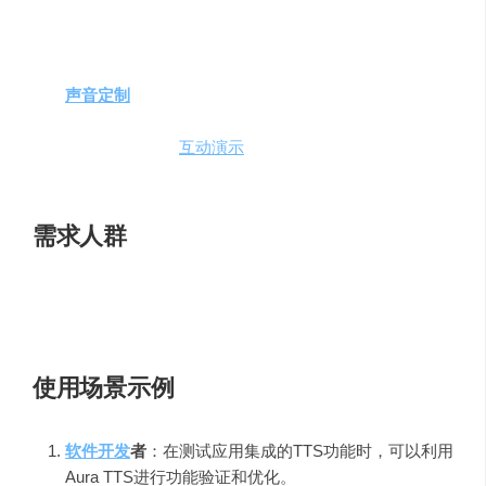
文字转语音转换
：Aura TTS的核心功能，将任何文本
内容转换成自然流畅的语音。
声音定制
：用户可以根据个人喜好或特定需求，定制
不同的声音风格和语调。
互动演示
：通过
互动演示
，用户可以直观体验Aura
TTS的强大功能。
需求人群
个人或企业均可利用Aura TTS来体验和评估Deepgram的语
音合成功能，考虑将其整合到自己的项目或服务中。
使用场景示例
软件开发
者
：在测试应用集成的TTS功能时，可以利用
Aura TTS进行功能验证和优化。