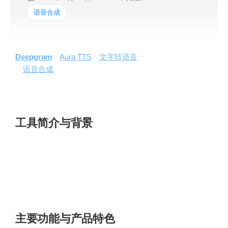
语音合成
Deepgram
的
Aura TTS
（
文字转语音
）演示版，以其先进
的
语音合成
技术，为个人和企业带来了前所未有的体验。
这项技术能够将文本流畅地转换成自然发音的语音，同时
提供多样化的声音选择，以满足不同用户的需求。
工具简介与背景
Aura TTS是Deepgram公司推出的一款创新工具，它利用了
最新的人工智能技术，将文字信息转化为语音输出。这项
技术在语音合成领域具有突破性意义，为用户提供了一种
全新的交互方式。
主要功能与产品特色