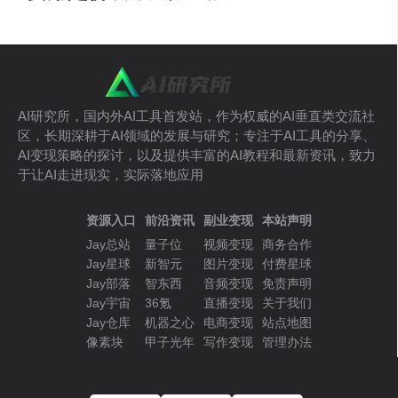
AI研究所，国内外AI工具首发站，作为权威的AI垂直类交流社
区，长期深耕于AI领域的发展与研究；专注于AI工具的分享、
AI变现策略的探讨，以及提供丰富的AI教程和最新资讯，致力
于让AI走进现实，实际落地应用
资源入口
前沿资讯
副业变现
本站声明
Jay总站
量子位
视频变现
商务合作
Jay星球
新智元
图片变现
付费星球
Jay部落
智东西
音频变现
免责声明
Jay宇宙
36氪
直播变现
关于我们
Jay仓库
机器之心
电商变现
站点地图
像素块
甲子光年
写作变现
管理办法