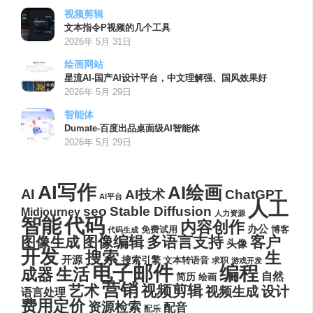
视频剪辑
文本指令P视频的几个工具
2026年 5月 31日
绘画网站
星流AI-国产AI设计平台，中文理解强、国风效果好
2026年 5月 29日
智能体
Dumate-百度出品桌面级AI智能体
2026年 5月 29日
AI写作
AI绘画
AI
AI技术
ChatGPT
AI平台
人工
seo
Stable Diffusion
Midjourney
人力资源
代码
智能
内容创作
办公
博客
免费试用
代码生成
图像编辑
多语言支持
客户
图像生成
头像
开发
搜索
生
开源
搜索引擎
文本转语音
求职
游戏开发
电子邮件
编程
生活
成器
自然
简历
绘画
营销
艺术
视频剪辑
设计
视频生成
语言处理
费用定价
资源检索
配音
配乐