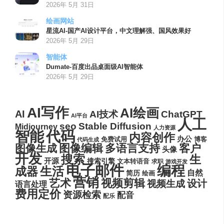
2026年 5月 31日
绘画网站
星流AI-国产AI设计平台，中文理解强、国风效果好
2026年 5月 29日
智能体
Dumate-百度出品桌面级AI智能体
2026年 5月 29日
AI写作
AI绘画
AI
AI技术
ChatGPT
AI平台
人工
seo
Stable Diffusion
Midjourney
人力资源
代码
智能
内容创作
办公
博客
免费试用
代码生成
图像编辑
多语言支持
客户
图像生成
头像
开发
搜索
生
开源
搜索引擎
文本转语音
求职
游戏开发
电子邮件
编程
生活
成器
自然
简历
绘画
营销
艺术
视频剪辑
设计
视频生成
语言处理
费用定价
资源检索
配音
配乐