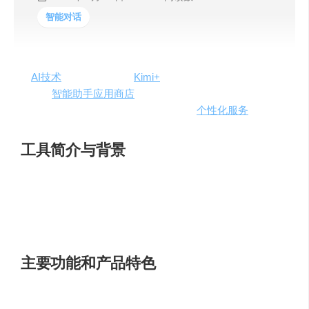
智能对话
在
AI技术
的不断进步下，
Kimi+
+带来了全新的功能升级，
预示着
智能助手
应用商店
GPTs的上线。这不仅是技术上的
一次飞跃，也为用户带来了更加丰富的
个性化服务
体验。
工具简介与背景
Kimi+，由月之暗科技有限公司开发，是一款集成了多种智
能服务的应用程序。从200万字的超长文本输入到个性化的
智能助理，Kimi+正逐渐成为用户日常生活中的得力助手。
主要功能和产品特色
超长文本处理
：支持长达200万字的上下文输入，满足