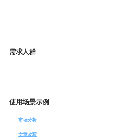
深度学习和分析的需求。
智能电商结合
：通过AI大模型与电商购物平台的结
合，提供个性化购物方案。
个性化助理
：用户可以根据自己的需求定制智能体，
享受个性化服务。
需求人群
技术爱好者
：对AI技术充满热情，喜欢尝试新功能。
购物用户
：希望通过AI技术获得个性化的购物推荐。
内容创作者
：需要智能工具辅助写作和内容生成。
使用场景示例
市场分析
师
：利用Kimi+生成市场调研报告的提示词框
架。
文章改写
：将AI生成的文章改写成更自然、更符合人