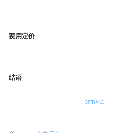
类写作风格的文章。
求职准备
：使用Kimi+的Offer收割机功能来改简历和练
习面试。
费用定价
Kimi+的具体定价信息尚未公开，但考虑到其提供的功能和
服务，预计将为不同需求的用户提供合理的定价方案。
结语
Kimi+的更新，不仅展现了月之暗科技有限公司在AI领域的
技术实力，也预示着智能助手应用商店
GPTs生态
的繁荣。
随着AI技术的不断进步，Kimi+将为用户提供更加智能化、
个性化的服务。
了解更多
：
Kimi+ 官网