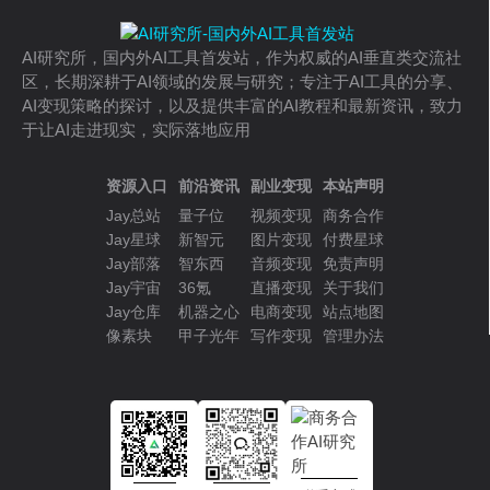
AI研究所，国内外AI工具首发站，作为权威的AI垂直类交流社
区，长期深耕于AI领域的发展与研究；专注于AI工具的分享、
AI变现策略的探讨，以及提供丰富的AI教程和最新资讯，致力
于让AI走进现实，实际落地应用
资源入口
前沿资讯
副业变现
本站声明
Jay总站
量子位
视频变现
商务合作
Jay星球
新智元
图片变现
付费星球
Jay部落
智东西
音频变现
免责声明
Jay宇宙
36氪
直播变现
关于我们
Jay仓库
机器之心
电商变现
站点地图
像素块
甲子光年
写作变现
管理办法