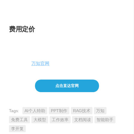
周报撰写
：高效完成周报编写。
学术研究
：迅速理解大量文献资料。
费用定价
万知目前对所有用户免费开放，无需担心费用问题。
体验地址
：
万知官网
点击直达官网
Tags:
AI个人特助
PPT制作
RAG技术
万知
免费工具
大模型
工作效率
文档阅读
智能助手
李开复