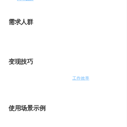
支持AI增强搜图功能。
需求人群
万知特别适合需要快速获取市场动态和行业信息的职场人
士，以及需要制作高质量PPT的演讲者。
变现技巧
万知的免费特性使其成为提升个人
工作效率
的不二选择。
通过使用万知，用户可以节省大量时间，从而在职场上取
得更好的成绩。
使用场景示例
会议纪要
：快速整理会议内容。