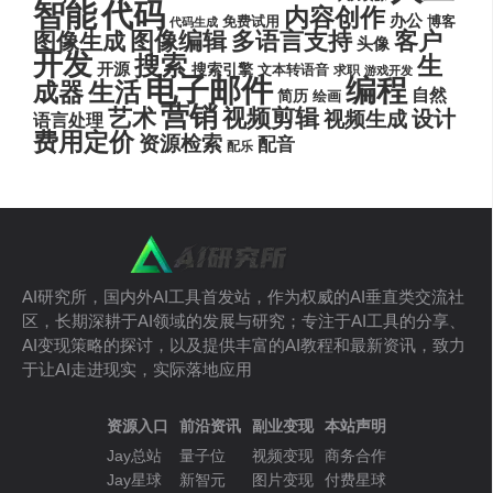
代码
智能
内容创作
办公
博客
免费试用
代码生成
图像编辑
多语言支持
客户
图像生成
头像
开发
搜索
生
开源
搜索引擎
文本转语音
求职
游戏开发
电子邮件
编程
生活
成器
自然
简历
绘画
营销
艺术
视频剪辑
设计
视频生成
语言处理
费用定价
资源检索
配音
配乐
AI研究所，国内外AI工具首发站，作为权威的AI垂直类交流社
区，长期深耕于AI领域的发展与研究；专注于AI工具的分享、
AI变现策略的探讨，以及提供丰富的AI教程和最新资讯，致力
于让AI走进现实，实际落地应用
资源入口
前沿资讯
副业变现
本站声明
Jay总站
量子位
视频变现
商务合作
Jay星球
新智元
图片变现
付费星球