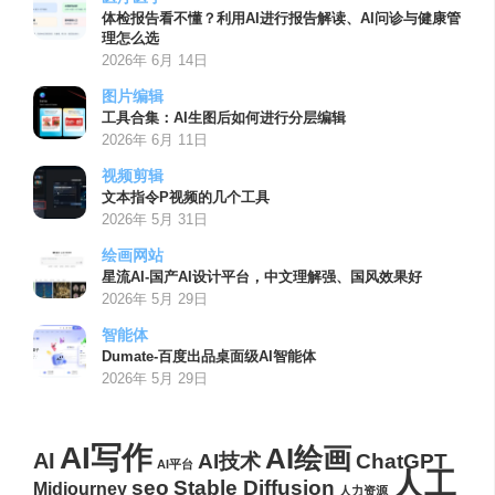
体检报告看不懂？利用AI进行报告解读、AI问诊与健康管
理怎么选
2026年 6月 14日
图片编辑
工具合集：AI生图后如何进行分层编辑
2026年 6月 11日
视频剪辑
文本指令P视频的几个工具
2026年 5月 31日
绘画网站
星流AI-国产AI设计平台，中文理解强、国风效果好
2026年 5月 29日
智能体
Dumate-百度出品桌面级AI智能体
2026年 5月 29日
AI写作
AI绘画
AI
AI技术
ChatGPT
AI平台
人工
seo
Stable Diffusion
Midjourney
人力资源