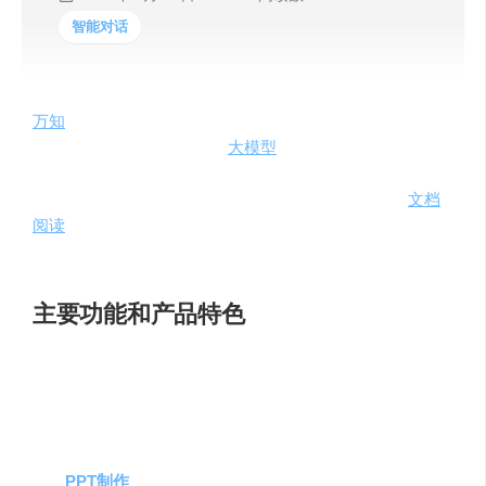
智能对话
万知
是由零一万物推出的一站式AI工作平台，专为中国职
场人士设计。它利用自研的
大模型
基础平台与RAG检索增
强生成技术，针对AI问答、读文档、PPT等场景进行了专门
的加速和优化。万知能够在10秒内完成数十万字超长
文档
阅读
、2分钟内完成PPT图文制作，在PC端进行极速解读中
英文专业图表。
主要功能和产品特色
AI通用问答
：万知能够快速给出聪明的高分答案，支
持表格、公式、代码等多种形式的输出。
5000页文档AI速读
：无论是英文报告还是财务数据，
万知都能迅速提炼关键信息。
PPT制作
：上传汇报主题，万知即可生成专业级PPT，