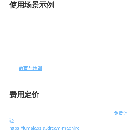
使用场景示例
创意视频制作
：无论是广告、短片还是社交媒体内
容，
Dream Machine
都能快速生成所需的视频素材。
故事讲述
：将静态图像和文本转化为引人入胜的动态
故事，为创作者提供全新的叙事方式。
市场营销
：利用
Dream Machine
生成的广告视频，能
够快速抓住目标受众的注意力，提高转化率。
教育与培训
：通过生动的教学视频，提高学习效率，
使复杂的概念更加易于理解。
费用定价
目前，
Dream Machine
已开放公测，每个人都可以
免费体
验
这一前沿的视频生成技术。用户只需访问官方网站
https://lumalabs.ai/dream-machine
，点击“
Try Now
”按钮，
使用谷歌账号登录即可开始创作。