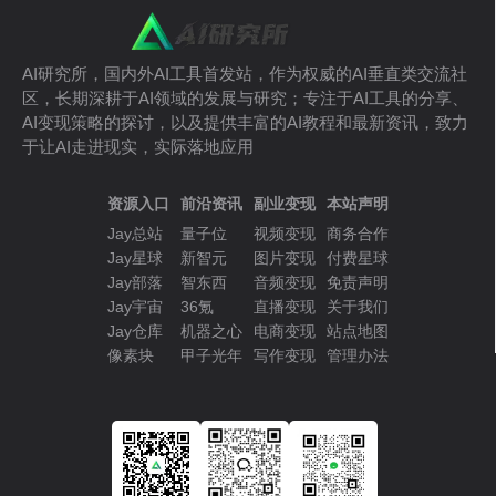
AI研究所，国内外AI工具首发站，作为权威的AI垂直类交流社
区，长期深耕于AI领域的发展与研究；专注于AI工具的分享、
AI变现策略的探讨，以及提供丰富的AI教程和最新资讯，致力
于让AI走进现实，实际落地应用
资源入口
前沿资讯
副业变现
本站声明
Jay总站
量子位
视频变现
商务合作
Jay星球
新智元
图片变现
付费星球
Jay部落
智东西
音频变现
免责声明
Jay宇宙
36氪
直播变现
关于我们
Jay仓库
机器之心
电商变现
站点地图
像素块
甲子光年
写作变现
管理办法