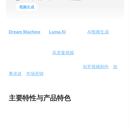
视频生成
Dream Machine
，由
Luma AI
精心打造的
AI视频生成
模
型，以其革命性的视频制作技术，迅速在创意产业中掀起
了波澜。这款工具能够在极短的时间内，将简单的文本和
图像转化为令人惊叹的
高质量视频
内容。它不仅能够理解
人物、动物和物体与物理世界的互动，还能确保视频中的
角色和物理效果的一致性和准确性，为
创意视频制作
、
故
事讲述
、
市场营销
及教育培训等场景提供了无限的可能
性。
主要特性与产品特色
快速高效视频生成
：
Dream Machine
能在短短120秒内
生成120帧的高质量视频，极大地提升了视频制作的效
率。