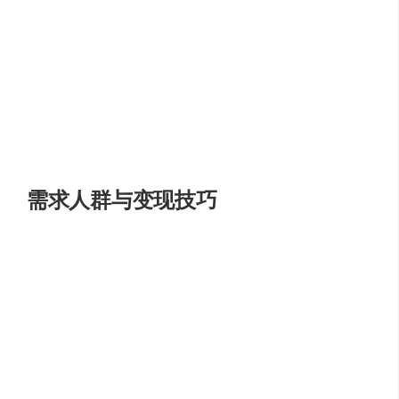
逼真的视觉效果
：生成的视频具有流畅的运动和电影
级的摄影效果，为观众带来沉浸式的观看体验。
角色与物理世界的和谐互动
：
Dream Machine
深刻理
解视频中的角色如何与周围环境互动，确保了角色表
现的自然与真实。
多样化的摄像机运动
：提供丰富的摄像机运动选项，
使得每个视频都能精准匹配其情感和内容需求。
需求人群与变现技巧
Dream Machine
适用于广泛的用户群体，包括但不限于视
频制作者、市场营销人员、教育工作者和创意作家。对于
视频制作者来说，它是一个节省时间和成本的强大工具；
对于市场营销人员，它能够快速生成吸引人的广告视频，
有效提升品牌影响力；教育工作者可以利用它创造生动的
教学材料，提高学习兴趣。