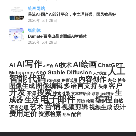
绘画网站
星流AI-国产AI设计平台，中文理解强、国风效果好
2026年 5月 29日
智能体
Dumate-百度出品桌面级AI智能体
2026年 5月 29日
AI写作
AI绘画
AI
AI技术
ChatGPT
AI平台
人工
seo
Stable Diffusion
Midjourney
人力资源
代码
智能
内容创作
办公
博客
免费试用
代码生成
图像编辑
多语言支持
客户
图像生成
头像
开发
搜索
生
开源
搜索引擎
文本转语音
求职
游戏开发
电子邮件
编程
生活
成器
自然
简历
绘画
营销
艺术
视频剪辑
设计
视频生成
语言处理
费用定价
资源检索
配音
配乐