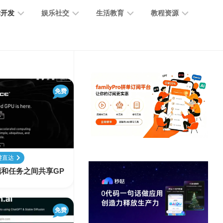
术开发
娱乐社交
生活教育
教程资源
大
媒
医
GPT
语
模
体
疗
教
言
型
创
医
程
模
作
学
免费
型
开
MJ
放
媒
时
教
视
平
体
尚
程
觉
台
社
前
模
交
沿
型
键直达
SD
户端和任务之间共享GP
代
教
码
游
生
程
语
开
戏
活
音
发
辅
日
模
免费
助
常
其
型