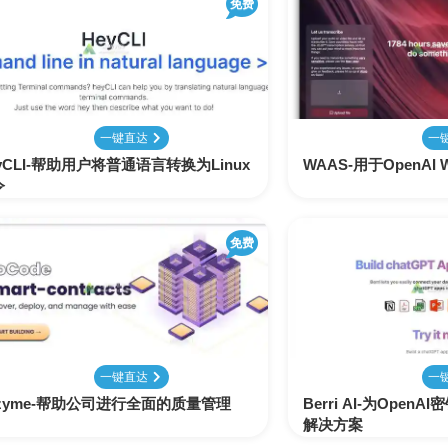
免费
配
生
合
色
成
成
视
频
剪
一键直达
一
辑
yCLI-帮助用户将普通语言转换为Linux
WAAS-用于OpenAI W
令
免费
一键直达
一
nzyme-帮助公司进行全面的质量管理
Berri AI-为Ope
解决方案