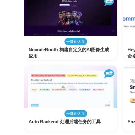
收费
AI
学
习
资
源
一键直达
NocodeBooth-构建自定义的AI图像生成
He
应用
命
免费
一键直达
Auto Backend-处理后端任务的工具
E