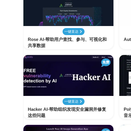
变
手
现
册
直
COMFYUI
一键直达
播
手
变
Rose AI-帮助用户查找、参与、可视化和
Au
册
现
共享数据
大
免费
视
模
频
型
变
手
现
册
电
一键直达
大
商
模
Hacker AI-帮助组织发现安全漏洞并修复
Po
变
型
这些问题
音
现
榜
单