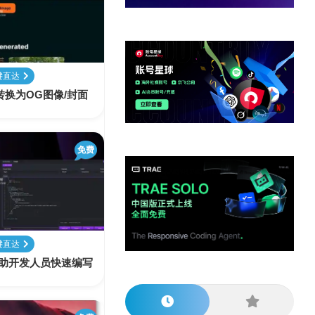
他
数
教
据
网
学
程
其
分
站
习
他
析
播
教
模
客
育
扩
键直达
型
展
接转换为OG图像/封面
资
源
免费
键直达
AI-帮助开发人员快速编写