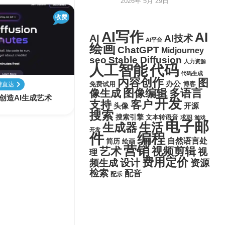
2026年 5月 29日
收费
AI写作
AI
AI
AI技术
AI平台
绘画
ChatGPT
Midjourney
seo
Stable Diffusion
人力资源
代码
人工智能
代码生成
内容创作
图
办公
博客
键直达
免费试用
图像编辑
多语言
像生成
用户创造AI生成艺术
开发
支持
客户
头像
开源
搜索
搜索引擎
文本转语音
求职
游戏
电子邮
生活
生成器
开发
件
编程
自然语言处
简历
绘画
营销
艺术
视频剪辑
视
理
费用定价
设计
频生成
资源
检索
配音
配乐