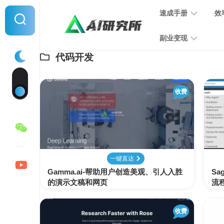
Skip
速成手册
效
to
content
副业变现
代码开发
提
示
词
音
指
收费
频
南
变
现
MJ
学
写
习
文
一键直达
手
变
Gamma.ai-帮助用户创造美观、引人入胜
册
Sa
现
的演示文稿和网页
流
SD
图
收费
学
片
习