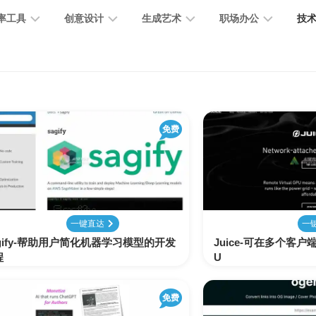
率工具
创意设计
生成艺术
职场办公
技
图
图
图
营
图
AI
营
像
片
像
销
片
提
销
处
编
生
宣
编
示
工
理
辑
成
传
免费
辑
词
具
文
图
视
办
图
智
绘
数
PPT
本
标
频
公
像
能
画
字
制
处
设
生
助
修
对
网
人
作
理
计
成
手
复
话
站
一键直达
一
gify-帮助用户简化机器学习模型的开发
Juice-可在多个客
电
思
程
U
智
字
音
客
抠
小
文
模
商
维
能
体
乐
户
图
说
档
型
作
导
总
设
生
服
消
创
总
社
图
图
免费
结
计
成
务
除
作
结
区