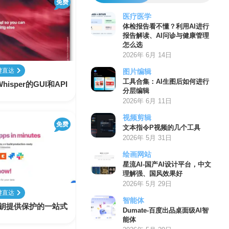
免费
医疗医学
体检报告看不懂？利用AI进行
报告解读、AI问诊与健康管理
怎么选
2026年 6月 14日
键直达
图片编辑
工具合集：AI生图后如何进行
hisper的GUI和API
分层编辑
2026年 6月 11日
视频剪辑
免费
文本指令P视频的几个工具
2026年 5月 31日
绘画网站
星流AI-国产AI设计平台，中文
理解强、国风效果好
2026年 5月 29日
键直达
智能体
nAI密钥提供保护的一站式
Dumate-百度出品桌面级AI智
能体