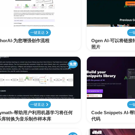
表
视
建
摄
法
图
写
视
视
3D
格
频
筑
影
律
片
作
频
频
创
处
处
设
写
法
压
平
总
修
作
理
理
计
真
规
缩
台
结
复
一键直达
一
thorAI-为您增强创作流程
Ogen AI-可以将链
智
照片
音
服
电
图
论
音
视
语
能
频
装
子
片
文
频
频
音
翻
处
设
邮
换
写
总
字
识
译
免费
理
计
件
脸
作
结
幕
别
简
智
创
金
视
语
历
能
意
融
频
音
制
搜
灵
财
换
克
作
一键直达
一
索
感
务
脸
隆
lymath-帮助用户利用机器学习将任何
Code Snippets 
乐库转换为音乐制作样本库
代码
智
视
语
能
频
音