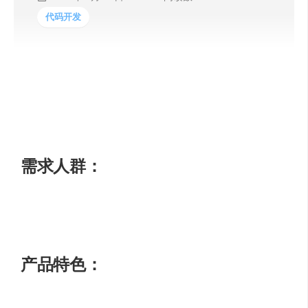
代码开发
heyCLI是一个将自然语言翻译为Linux命令的工具。它能帮
助用户将普通语言转换为Linux命令，从而在终端中使用简
单的英语完成复杂的操作。heyCLI可以帮助用户记住常用
的Linux命令，提高工作效率。
需求人群：
heyCLI适用于需要在Linux终端中使用Linux命令的用户，尤
其是那些对Linux命令不太熟悉的用户。
产品特色：
将自然语言翻译为Linux命令