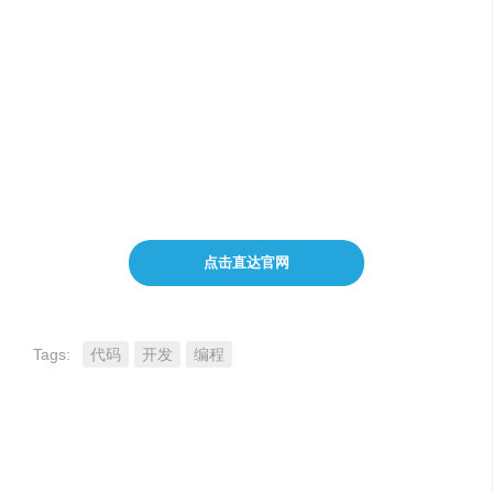
在终端中使用简单的英语完成复杂的操作
帮助用户记住常用的Linux命令
提高工作效率
点击直达官网
Tags:
代码
开发
编程