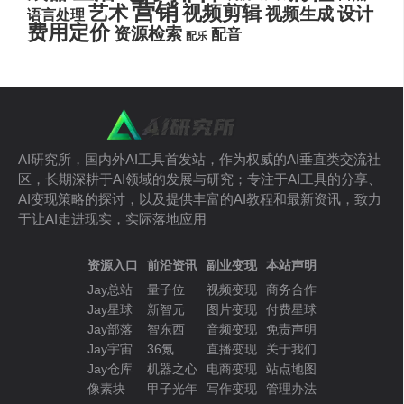
营销
艺术
视频剪辑
设计
视频生成
语言处理
费用定价
资源检索
配音
配乐
AI研究所，国内外AI工具首发站，作为权威的AI垂直类交流社
区，长期深耕于AI领域的发展与研究；专注于AI工具的分享、
AI变现策略的探讨，以及提供丰富的AI教程和最新资讯，致力
于让AI走进现实，实际落地应用
资源入口
前沿资讯
副业变现
本站声明
Jay总站
量子位
视频变现
商务合作
Jay星球
新智元
图片变现
付费星球
Jay部落
智东西
音频变现
免责声明
Jay宇宙
36氪
直播变现
关于我们
Jay仓库
机器之心
电商变现
站点地图
像素块
甲子光年
写作变现
管理办法