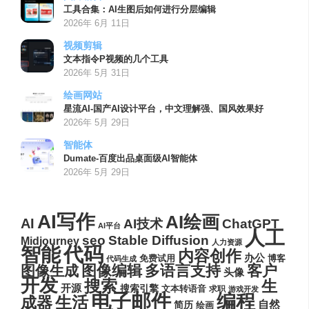
工具合集：AI生图后如何进行分层编辑
2026年 6月 11日
视频剪辑
文本指令P视频的几个工具
2026年 5月 31日
绘画网站
星流AI-国产AI设计平台，中文理解强、国风效果好
2026年 5月 29日
智能体
Dumate-百度出品桌面级AI智能体
2026年 5月 29日
AI写作
AI绘画
AI
AI技术
ChatGPT
AI平台
人工
seo
Stable Diffusion
Midjourney
人力资源
代码
智能
内容创作
办公
博客
免费试用
代码生成
图像编辑
多语言支持
客户
图像生成
头像
开发
搜索
生
开源
搜索引擎
文本转语音
求职
游戏开发
电子邮件
编程
生活
成器
自然
简历
绘画