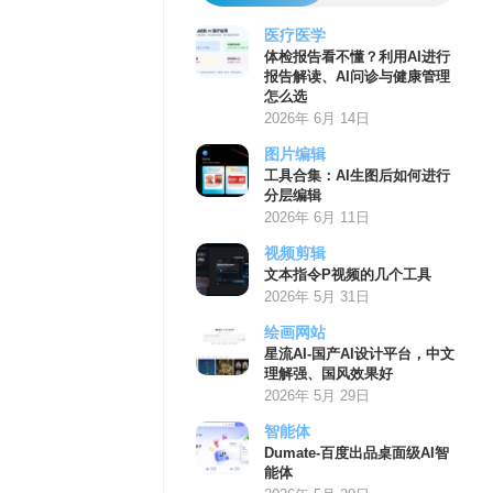
医疗医学
体检报告看不懂？利用AI进行
报告解读、AI问诊与健康管理
怎么选
2026年 6月 14日
图片编辑
工具合集：AI生图后如何进行
分层编辑
2026年 6月 11日
视频剪辑
文本指令P视频的几个工具
2026年 5月 31日
绘画网站
星流AI-国产AI设计平台，中文
理解强、国风效果好
2026年 5月 29日
智能体
Dumate-百度出品桌面级AI智
能体