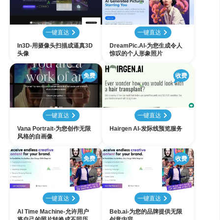
一键直达
一键直达
In3D-用摄像头扫描成逼真3D
DreamPic.AI-为您生成令人
头像
惊叹的个人形象照片
免费
收费
一键直达
一键直达
Vana Portrait-为您创作无限
Hairgen AI-发际线预览服务
风格的自画像
免费
收费
一键直达
一键直达
AI Time Machine-允许用户
Beb.ai-为您的品牌提供无限
将自己的照片转换成不同历史
创意内容