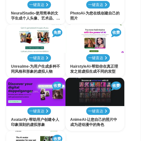
一键直达
一键直达
NeuralStudio-使用简单的文
PhotoAI-为您在线创建自己的
字生成个人头像、艺术品、商
照片
标和逼真图像
免费
收费
一键直达
一键直达
Unrealme-为用户生成多种不
HairstyleAI-帮助你在真正理
同风格和形象的虚拟人物
发之前虚拟生成不同的发型
收费
收费
一键直达
一键直达
Avatarify-帮助用户创建令人
AnimeAI-让您自己的照片中
印象深刻的虚拟形象
成为进动漫中的角色
收费