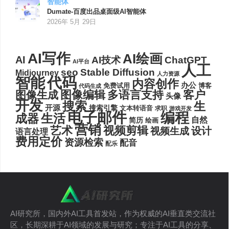
智能体
Dumate-百度出品桌面级AI智能体
2026年 5月 29日
AI写作
AI绘画
AI
AI技术
ChatGPT
AI平台
人工
seo
Stable Diffusion
Midjourney
人力资源
代码
智能
内容创作
办公
博客
免费试用
代码生成
图像编辑
多语言支持
客户
图像生成
头像
开发
搜索
生
开源
搜索引擎
文本转语音
求职
游戏开发
电子邮件
编程
生活
成器
自然
简历
绘画
营销
艺术
视频剪辑
设计
视频生成
语言处理
费用定价
资源检索
配音
配乐
AI研究所，国内外AI工具首发站，作为权威的AI垂直类交流社
区，长期深耕于AI领域的发展与研究；专注于AI工具的分享、