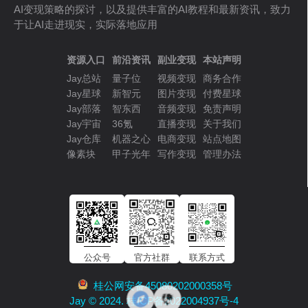
AI变现策略的探讨，以及提供丰富的AI教程和最新资讯，致力
于让AI走进现实，实际落地应用
资源入口
前沿资讯
副业变现
本站声明
Jay总站
量子位
视频变现
商务合作
Jay星球
新智元
图片变现
付费星球
Jay部落
智东西
音频变现
免责声明
Jay宇宙
36氪
直播变现
关于我们
Jay仓库
机器之心
电商变现
站点地图
像素块
甲子光年
写作变现
管理办法
公众号
官方社群
联系方式
桂公网安备45080202000358号
Jay © 2024. 桂ICP备2022004937号-4