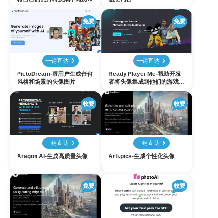
时代的形象
免费
免费
一键直达
一键直达
PictoDream-帮用户生成任何
Ready Player Me-帮助开发
风格和场景的头像图片
者将头像集成到他们的游戏和
应用中
收费
收费
一键直达
一键直达
Aragon AI-生成高质量头像
Arti.pics-生成个性化头像
免费
收费