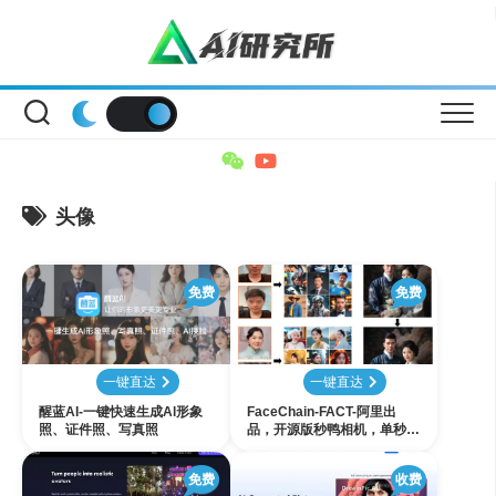
Skip
to
content
头像
免费
免费
一键直达
一键直达
醒蓝AI-一键快速生成Al形象
FaceChain-FACT-阿里出
照、证件照、写真照
品，开源版秒鸭相机，单秒级
别生成专属AI写真
免费
收费