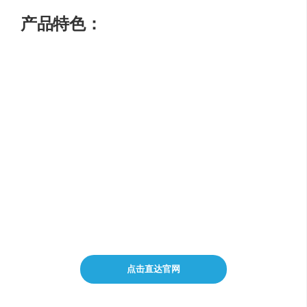
产品特色：
智能大纲构建
故事连贯性维护
叙事结构和理论的智慧传递
个性化适应
提升写作技能
点击直达官网