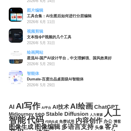
2026年 6月 14日
图片编辑
工具合集：AI生图后如何进行分层编辑
2026年 6月 11日
视频剪辑
文本指令P视频的几个工具
2026年 5月 31日
绘画网站
星流AI-国产AI设计平台，中文理解强、国风效果好
2026年 5月 29日
智能体
Dumate-百度出品桌面级AI智能体
2026年 5月 29日
AI写作
AI绘画
AI
AI技术
ChatGPT
AI平台
人工
seo
Stable Diffusion
Midjourney
人力资源
代码
智能
内容创作
办公
博客
免费试用
代码生成
图像编辑
多语言支持
客户
图像生成
头像