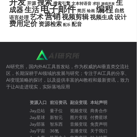
开发
搜索
生
开源
搜索引擎
文本转语音
求职
游戏开发
电子邮件
编程
生活
成器
自然
简历
绘画
营销
艺术
视频剪辑
设计
视频生成
语言处理
费用定价
资源检索
配音
配乐
AI研究所，国内外AI工具首发站，作为权威的AI垂直类交流社
区，长期深耕于AI领域的发展与研究；专注于AI工具的分享、
AI变现策略的探讨，以及提供丰富的AI教程和最新资讯，致力
于让AI走进现实，实际落地应用
资源入口
前沿资讯
副业变现
本站声明
Jay总站
量子位
视频变现
商务合作
Jay星球
新智元
图片变现
付费星球
Jay部落
智东西
音频变现
免责声明
Jay宇宙
36氪
直播变现
关于我们