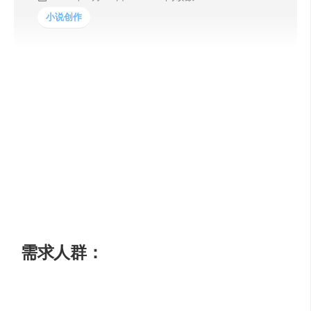
小说创作
Subtxt是唯一一个与写作直觉相配合而不相悖的智能大纲工
具。它通过创新的故事构建专业知识和经过时间验证的预
测性叙事框架，帮助你打造完整、引人入胜的故事。Subtxt
的智能聊天机器人助手Muse会在你编写故事时与你并肩作
战。当你专注于创作过程时，Subtxt确保你始终保持连贯性
和方向感。此外，Subtxt还会在你写作过程中传递叙事结构
和理论的智慧，使你成为一位更加熟练的故事讲述者。它
不仅能够理解你的独特声音和故事的独特目的，还能够帮
助你以完整而复杂的方式表达出来。
需求人群：
任何需要构建故事的场景