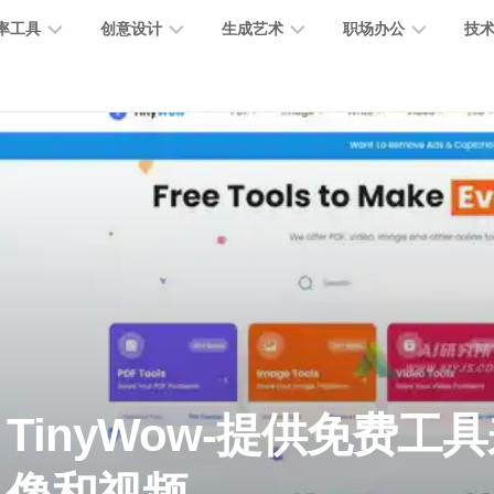
率工具
创意设计
生成艺术
职场办公
技
图
图
图
营
图
AI
营
像
片
像
销
片
提
销
处
编
生
宣
编
示
工
理
辑
成
传
辑
词
具
文
图
视
办
图
智
绘
数
PPT
本
标
频
公
像
能
画
字
制
处
设
生
助
修
对
网
人
作
理
计
成
手
复
话
站
电
思
智
字
音
客
抠
小
文
模
商
维
TinyWow-提供免费工
能
体
乐
户
图
说
档
型
作
导
总
设
生
服
消
创
总
社
图
图
结
计
成
务
除
作
结
区