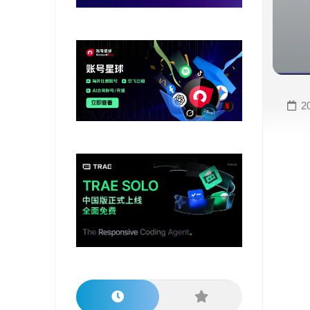
变
手
现
册
直
COMFYUI
播
手
变
册
2
现
大
视
模
频
型
变
手
现
册
电
大
商
模
变
型
现
榜
单