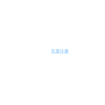
、添加水印等全面功能。
图像编辑流程。
量文本内容。
满足视频编辑需求。
cel转CSV等，保证文件质量。
，上传文件并按照指示操作。
无需注册
，即可
、转换文件格式。
用于网站宣传和演示。
二维码。