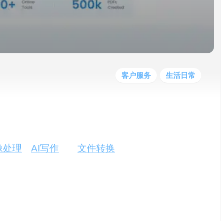
他
数
教
据
网
学
程
其
分
站
习
他
析
播
教
模
客
育
扩
型
展
资
客户服务
生活日常
源
户提供一系列实用、高效且用户友好的AI解
像处理
、
AI写作
以及
文件转换
等多个领域，
降低操作难度。