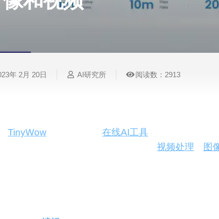
像和视频
表
视
建
摄
法
图
写
视
视
3D
格
频
筑
影
律
片
作
频
频
创
处
处
设
写
法
压
平
总
修
作
理
理
计
真
规
缩
台
结
复
023年 2月 20日
AI研究所
阅读数：2913
智
音
服
电
图
论
音
视
语
能
频
装
子
片
文
频
频
音
翻
处
设
邮
换
写
总
字
识
译
理
计
件
脸
作
结
幕
别
TinyWow
是一款新兴的
在线AI工具
集合，旨在为用
简
智
创
金
视
语
历
决方案。这个平台涵盖了PDF处理、
视频处理
、
图
能
意
融
频
音
制
每个工具都以AI技术为核心，旨在提升处理效率和
搜
灵
财
换
克
作
索
感
务
脸
隆
主要功能与产品特色
智
视
语
能
频
音