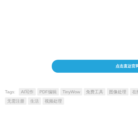
注意事项与费用定价
TinyWow的核心工具套件完全免费使用，适合偶
高级功能的用户，TinyWow也提供了高级付费版
制。
点击直达官
Tags:
AI写作
PDF编辑
TinyWow
免费工具
图像处理
在
无需注册
生活
视频处理