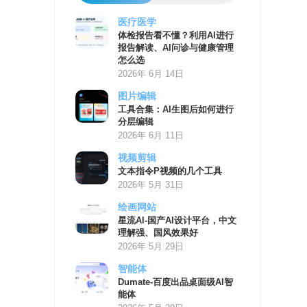
医疗医学
AI
体检报告看不懂？利用AI进行
学
报告解读、AI问诊与健康管理
习
怎么选
资
2026年 6月 14日
源
图片编辑
工具合集：AI生图后如何进行
分层编辑
2026年 6月 11日
视频剪辑
文本指令P视频的几个工具
2026年 5月 31日
绘画网站
星流AI-国产AI设计平台，中文
理解强、国风效果好
2026年 5月 29日
智能体
Dumate-百度出品桌面级AI智
能体