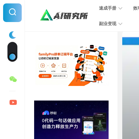
Skip
速成手册
效
to
content
副业变现
提
示
词
音
指
频
南
变
现
MJ
学
写
习
文
手
变
册
现
SD
图
学
片
习