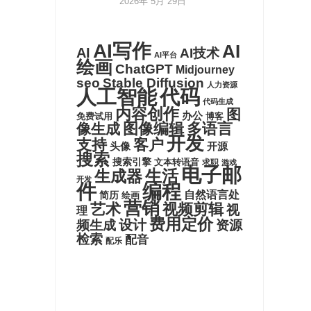
2026年 5月 29日
AI写作
AI
AI
AI技术
AI平台
绘画
ChatGPT
Midjourney
seo
Stable Diffusion
人力资源
代码
人工智能
代码生成
内容创作
图
办公
博客
免费试用
图像编辑
多语言
像生成
开发
支持
客户
头像
开源
搜索
搜索引擎
文本转语音
求职
游戏
电子邮
生活
生成器
开发
件
编程
自然语言处
简历
绘画
营销
艺术
视频剪辑
视
理
费用定价
设计
频生成
资源
检索
配音
配乐