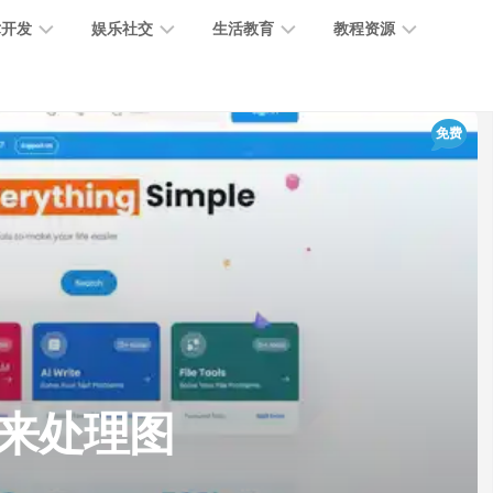
术开发
娱乐社交
生活教育
教程资源
大
媒
医
GPT
免费
语
模
体
疗
教
言
型
创
医
程
模
作
学
型
开
MJ
放
媒
时
教
视
平
体
尚
程
觉
台
社
前
模
交
沿
型
SD
代
教
码
游
生
程
语
具来处理图
开
戏
活
音
发
辅
日
模
助
常
其
型