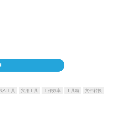
尔使用的用户。对于需要处理大量文件或寻求
。免费版本的文件大小和功能可能存在某些限
网
线AI工具
实用工具
工作效率
工具箱
文件转换