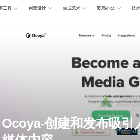
率工具
创意设计
生成艺术
职场办公
技
图
图
图
营
图
AI
营
像
片
像
销
片
提
销
处
编
生
宣
编
示
工
理
辑
成
传
辑
词
具
文
图
视
办
图
智
绘
数
PPT
本
标
频
公
像
能
画
字
制
处
设
生
助
修
对
网
人
作
理
计
成
手
复
话
站
电
思
智
字
音
客
抠
小
文
模
商
维
Ocoya-创建和发布吸
能
体
乐
户
图
说
档
型
作
导
总
设
生
服
消
创
总
社
图
图
结
计
成
务
除
作
结
区