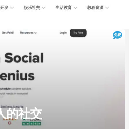
术开发
娱乐社交
生活教育
教程资源
大
媒
医
GPT
免费
语
模
体
疗
教
言
型
创
医
程
模
作
学
型
开
MJ
放
媒
时
教
视
平
体
尚
程
觉
台
社
前
模
交
沿
型
SD
代
教
码
游
生
程
语
引人的社交
开
戏
活
音
发
辅
日
模
助
常
其
型