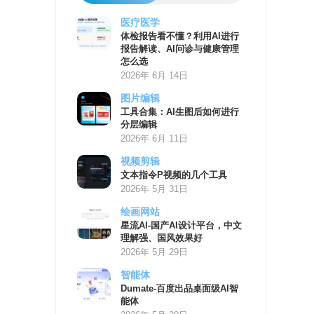
医疗医学
AI
体检报告看不懂？利用AI进行
学
报告解读、AI问诊与健康管理
习
怎么选
资
2026年 6月 14日
源
图片编辑
工具合集：AI生图后如何进行
分层编辑
2026年 6月 11日
视频剪辑
文本指令P视频的几个工具
2026年 5月 31日
绘画网站
星流AI-国产AI设计平台，中文
理解强、国风效果好
2026年 5月 29日
智能体
Dumate-百度出品桌面级AI智
能体