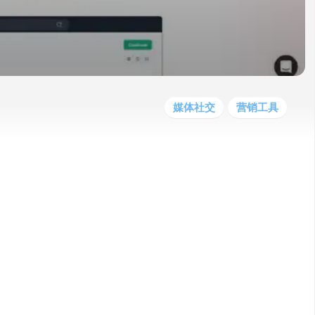
他
数
教
据
网
学
程
其
分
站
习
他
析
播
教
模
客
育
扩
型
展
资
媒体社交
营销工具
源
创建和发布吸引人的社交媒体内容，包括帖
va和Hootsuite的功能，可帮助您快速生成
创作