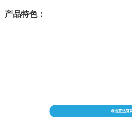
配
生
合
色
成
成
产品特色：
视
AI辅助写作
频
剪
辑
自动化发布
社交媒体调度
数据分析和报告
点击直达官