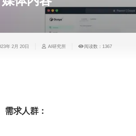
媒体内容
表
视
建
摄
法
图
写
视
视
3D
格
频
筑
影
律
片
作
频
频
创
处
处
设
写
法
压
平
总
修
作
理
理
计
真
规
缩
台
结
复
023年 2月 20日
AI研究所
阅读数：1367
智
音
服
电
图
论
音
视
语
能
频
装
子
片
文
频
频
音
翻
处
设
邮
换
写
总
字
识
译
理
计
件
脸
作
结
幕
别
Ocoya是一款免费的AI内容自动化工具，可用于
子、标题、博客和标签等。它集成了ChatGPT、Can
简
智
创
金
视
语
历
和发布内容。
能
意
融
频
音
制
搜
灵
财
换
克
作
索
感
务
脸
隆
需求人群：
智
视
语
适用于个人、企业和代理商的社交媒体管理和内容
能
频
音