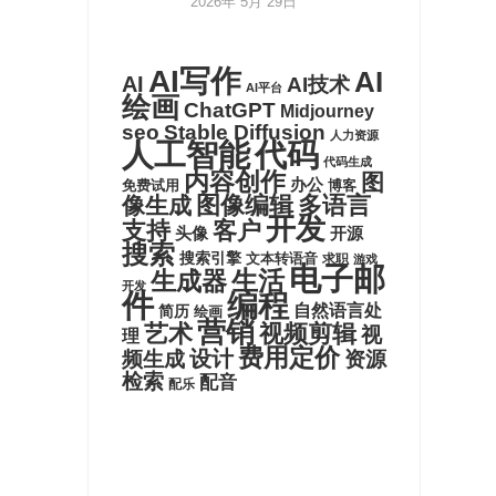
2026年 5月 29日
AI写作
AI
AI
AI技术
AI平台
绘画
ChatGPT
Midjourney
seo
Stable Diffusion
人力资源
代码
人工智能
代码生成
内容创作
图
办公
博客
免费试用
图像编辑
多语言
像生成
开发
支持
客户
头像
开源
搜索
搜索引擎
文本转语音
求职
游戏
电子邮
生活
生成器
开发
件
编程
自然语言处
简历
绘画
营销
艺术
视频剪辑
视
理
费用定价
设计
频生成
资源
检索
配音
配乐