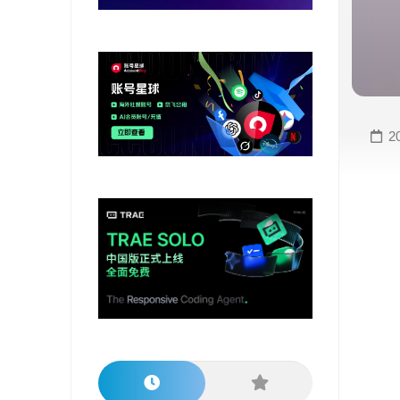
变
手
现
册
直
COMFYUI
播
手
变
册
2
现
大
视
模
频
型
变
手
现
册
电
大
商
模
变
型
现
榜
单