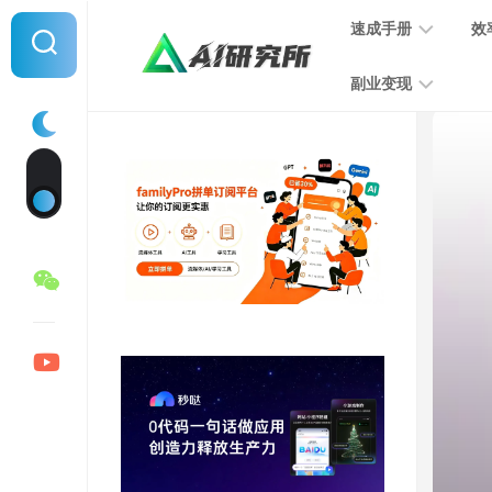
Skip
速成手册
效
to
content
副业变现
提
示
词
音
指
频
南
变
现
MJ
学
写
习
文
手
变
册
现
SD
图
学
片
习