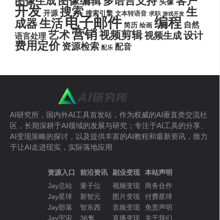
图像编辑
多语言支持
客户
图像生成
头像
开发
搜索
生
开源
搜索引擎
文本转语音
求职
游戏开发
电子邮件
编程
生活
成器
自然
简历
绘画
营销
艺术
视频剪辑
设计
视频生成
语言处理
费用定价
资源检索
配音
配乐
AI研究所，国内外AI工具首发站，作为权威的AI垂直类交流社
区，长期深耕于AI领域的发展与研究；专注于AI工具的分享、
AI变现策略的探讨，以及提供丰富的AI教程和最新资讯，致力
于让AI走进现实，实际落地应用
资源入口
前沿资讯
副业变现
本站声明
Jay总站
量子位
视频变现
商务合作
Jay星球
新智元
图片变现
付费星球
Jay部落
智东西
音频变现
免责声明
Jay宇宙
36氪
直播变现
关于我们