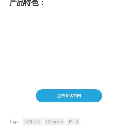
产品特色：
在PromptBase平台上购买和销售AI模型提示
提供各种类型的优质提示，覆盖多个领域
提高生成效果，节省API成本
通过销售自己的提示赚取收入
点击直达官网
Tags:
DALL·E
Diffusion
PT-3