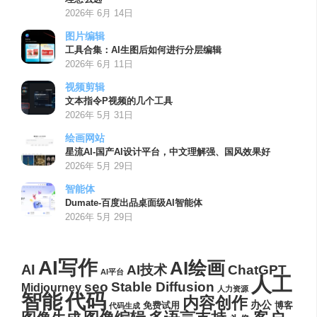
2026年 6月 14日
图片编辑
工具合集：AI生图后如何进行分层编辑
2026年 6月 11日
视频剪辑
文本指令P视频的几个工具
2026年 5月 31日
绘画网站
星流AI-国产AI设计平台，中文理解强、国风效果好
2026年 5月 29日
智能体
Dumate-百度出品桌面级AI智能体
2026年 5月 29日
AI写作
AI绘画
AI
AI技术
ChatGPT
AI平台
人工
seo
Stable Diffusion
Midjourney
人力资源
代码
智能
内容创作
办公
博客
免费试用
代码生成