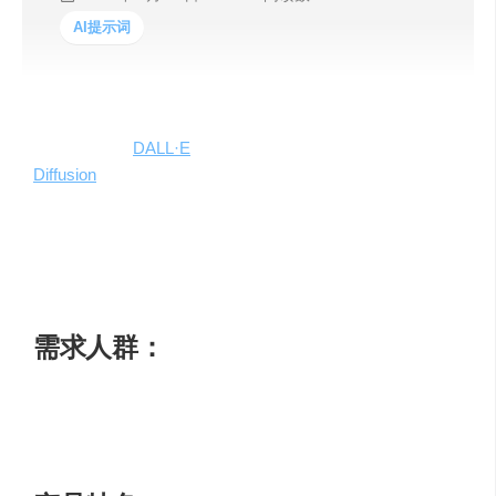
AI提示词
PromptBase是一个AI模型提示市场，用户可以在这里购买
和销售优质的
DALL·E
、Midjourney、ChatGPT、Stable
Diffusion
和GPT提示，以获得更好的结果并节省API成本。
用户可以找到最好的提示，提高生成效果，并通过销售自
己的提示来赚取收入。PromptBase提供各种类型的提示，
涵盖艺术和插图、LOGO和图标、图形设计、写作和内容
创作、市场营销和业务、摄影、游戏和3D等领域。
需求人群：
适用于需要使用AI模型的用户，包括设计师、创作者、写
作人员、市场营销人员、摄影师、游戏开发者等。