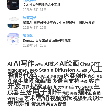
视频剪辑
文本指令P视频的几个工具
2026年 5月 31日
绘画网站
星流AI-国产AI设计平台，中文理解强、国风效果好
2026年 5月 29日
智能体
Dumate-百度出品桌面级AI智能体
2026年 5月 29日
AI写作
AI绘画
AI
AI技术
ChatGPT
AI平台
人工
seo
Stable Diffusion
Midjourney
人力资源
代码
智能
内容创作
办公
博客
免费试用
代码生成
图像编辑
多语言支持
客户
图像生成
头像
开发
搜索
生
开源
搜索引擎
文本转语音
求职
游戏开发
电子邮件
编程
生活
成器
自然
简历
绘画
营销
艺术
视频剪辑
设计
视频生成
语言处理
费用定价
资源检索
配音
配乐