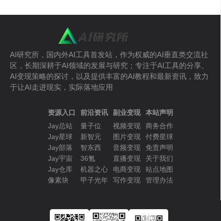
AI研究所，国内外AI工具首发站，作为权威的AI垂直类交流社
区，长期深耕于AI领域的发展与研究；专注于AI工具的分享、
AI变现策略的探讨，以及提供丰富的AI教程和最新资讯，致力
于让AI走进现实，实际落地应用
资源入口
前沿资讯
副业变现
本站声明
Jay总站
量子位
视频变现
商务合作
Jay星球
新智元
图片变现
付费星球
Jay部落
智东西
音频变现
免责声明
Jay宇宙
36氪
直播变现
关于我们
Jay仓库
机器之心
电商变现
站点地图
像素块
甲子光年
写作变现
管理办法