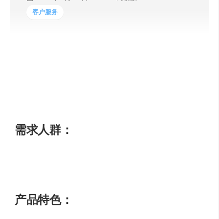
客户服务
WTF Does This Company Do是一家创新的信息科技公
司，致力于解决复杂问题。我们提供高质量的解决方案，
帮助客户实现业务目标。我们的产品具有多种功能和优
势，定价灵活，并可以根据客户需求进行定制。我们的定
位是成为行业的领导者，引领技术创新。
需求人群：
适用于各行各业，特别是那些面临复杂问题和需要创新解
决方案的企业。
产品特色：