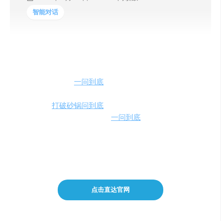
智能对话
Ask2End使用一款
一问到底
AI工具
，利用苏格拉底式的提
问法，
反复提问，探究问题的本质
，
从而得到最终的答
案
，类似于
打破砂锅问到底
的意思，支持多种语言，对于
生活很多问号的小朋友，这款
一问到底
AI工具非常实用，
灵感来自TwtterBio和Danny Richman，由OpenAI、
Next.js、Vercel和Tailwind CSS提供支持，感兴趣的同学可
以试玩体验。
点击直达官网