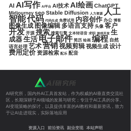
AI写作
AI绘画
AI
AI技术
ChatGPT
AI平台
人工
seo
Stable Diffusion
Midjourney
人力资源
代码
智能
内容创作
办公
博客
免费试用
代码生成
图像编辑
多语言支持
客户
图像生成
头像
开发
搜索
生
开源
搜索引擎
文本转语音
求职
游戏开发
电子邮件
编程
生活
成器
自然
简历
绘画
营销
艺术
视频剪辑
设计
视频生成
语言处理
费用定价
资源检索
配音
配乐
AI研究所，国内外AI工具首发站，作为权威的AI垂直类交流社
区，长期深耕于AI领域的发展与研究；专注于AI工具的分享、
AI变现策略的探讨，以及提供丰富的AI教程和最新资讯，致力
于让AI走进现实，实际落地应用
资源入口
前沿资讯
副业变现
本站声明