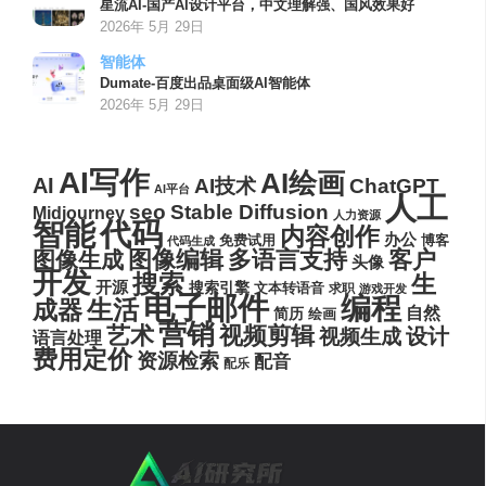
星流AI-国产AI设计平台，中文理解强、国风效果好
2026年 5月 29日
智能体
Dumate-百度出品桌面级AI智能体
2026年 5月 29日
AI写作
AI绘画
AI
AI技术
ChatGPT
AI平台
人工
seo
Stable Diffusion
Midjourney
人力资源
代码
智能
内容创作
办公
博客
免费试用
代码生成
图像编辑
多语言支持
客户
图像生成
头像
开发
搜索
生
开源
搜索引擎
文本转语音
求职
游戏开发
电子邮件
编程
生活
成器
自然
简历
绘画
营销
艺术
视频剪辑
设计
视频生成
语言处理
费用定价
资源检索
配音
配乐