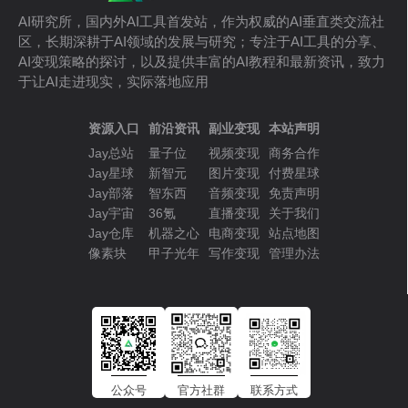
AI研究所，国内外AI工具首发站，作为权威的AI垂直类交流社
区，长期深耕于AI领域的发展与研究；专注于AI工具的分享、
AI变现策略的探讨，以及提供丰富的AI教程和最新资讯，致力
于让AI走进现实，实际落地应用
资源入口
前沿资讯
副业变现
本站声明
Jay总站
量子位
视频变现
商务合作
Jay星球
新智元
图片变现
付费星球
Jay部落
智东西
音频变现
免责声明
Jay宇宙
36氪
直播变现
关于我们
Jay仓库
机器之心
电商变现
站点地图
像素块
甲子光年
写作变现
管理办法
公众号
官方社群
联系方式