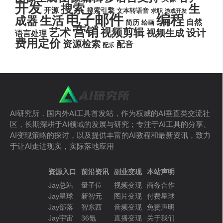
开发
搜索
生
开源
搜索引擎
文本转语音
求职
游戏开发
电子邮件
编程
生活
成器
自然
简历
绘画
营销
艺术
视频剪辑
设计
视频生成
语言处理
费用定价
资源检索
配音
配乐
AI研究所，国内外AI工具首发站，作为权威的AI垂直类交流社
区，长期深耕于AI领域的发展与研究；专注于AI工具的分享、
AI变现策略的探讨，以及提供丰富的AI教程和最新资讯，致力
于让AI走进现实，实际落地应用
资源入口
前沿资讯
副业变现
本站声明
Jay总站
量子位
视频变现
商务合作
Jay星球
新智元
图片变现
付费星球
Jay部落
智东西
音频变现
免责声明
Jay宇宙
36氪
直播变现
关于我们