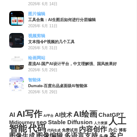
2026年 6月 14日
图片编辑
工具合集：AI生图后如何进行分层编辑
2026年 6月 11日
视频剪辑
文本指令P视频的几个工具
2026年 5月 31日
绘画网站
星流AI-国产AI设计平台，中文理解强、国风效果好
2026年 5月 29日
智能体
Dumate-百度出品桌面级AI智能体
2026年 5月 29日
AI写作
AI绘画
AI
AI技术
ChatGPT
AI平台
人工
seo
Stable Diffusion
Midjourney
人力资源
代码
智能
内容创作
办公
博客
免费试用
代码生成
图像编辑
多语言支持
客户
图像生成
头像