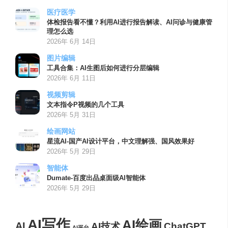
医疗医学
体检报告看不懂？利用AI进行报告解读、AI问诊与健康管
理怎么选
2026年 6月 14日
图片编辑
工具合集：AI生图后如何进行分层编辑
2026年 6月 11日
视频剪辑
文本指令P视频的几个工具
2026年 5月 31日
绘画网站
星流AI-国产AI设计平台，中文理解强、国风效果好
2026年 5月 29日
智能体
Dumate-百度出品桌面级AI智能体
2026年 5月 29日
AI写作
AI绘画
AI
AI技术
ChatGPT
AI平台