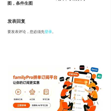
图，条件生图
发表回复
要发表评论，您必须先
登录
。