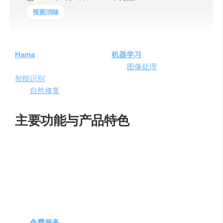
抠图消除
Hama
是一款基于
人工智能
和
机器学习
技术的在线图像修
复工具，致力于提供简单、高效的
图像处理
体验。它能够
智能识别
并移除图片中的不需要的元素，并利用周边颜色
进行
自然修复
，生成专业级的图片效果。
主要功能与产品特色
在线操作
：无需下载软件，用户通过浏览器即可随时
随地使用Hama，简化了图像修复流程。
智能识别
：利用AI技术精准检测图片内容，自动识别
并移除不需要的元素。
自然修复
：考虑光影和颜色，选择最自然的方式进行
修复，使修改部分无缝融入原图。
免费服务
：无需注册，上传图片后直接使用修复功