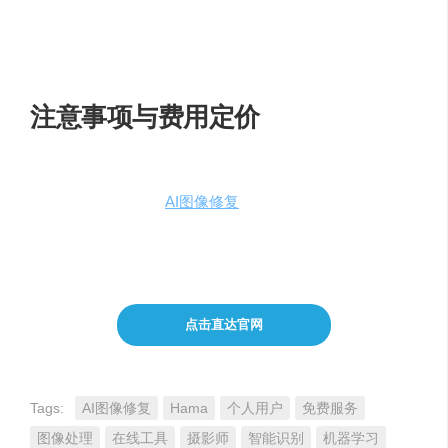
感。
社交媒体内容创作者
：制作无干扰的高质量图像，提
升内容吸引力。
注意事项与费用定价
Hama作为一款免费工具，用户无需担心费用问题，可
以无限制地享受
AI图像修复
服务。
请注意，在使用Hama处理图片时，确保您拥有图片的
使用权或版权，以避免侵犯他人的知识产权。
点击直达官网
Tags:
AI图像修复
Hama
个人用户
免费服务
图像处理
在线工具
摄影师
智能识别
机器学习