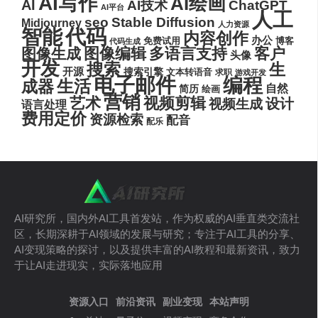
AI写作
AI绘画
AI
AI技术
ChatGPT
AI平台
人工
seo
Stable Diffusion
Midjourney
人力资源
代码
智能
内容创作
办公
博客
免费试用
代码生成
图像编辑
多语言支持
客户
图像生成
头像
开发
搜索
生
开源
搜索引擎
文本转语音
求职
游戏开发
电子邮件
编程
生活
成器
自然
简历
绘画
营销
艺术
视频剪辑
设计
视频生成
语言处理
费用定价
资源检索
配音
配乐
AI研究所，国内外AI工具首发站，作为权威的AI垂直类交流社
区，长期深耕于AI领域的发展与研究；专注于AI工具的分享、
AI变现策略的探讨，以及提供丰富的AI教程和最新资讯，致力
于让AI走进现实，实际落地应用
资源入口
前沿资讯
副业变现
本站声明