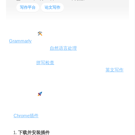
写作平台
论文写作
一、工具简介
Grammarly
AI，一款致力于提升英语写作质量的在线写作
助手，通过其先进的
自然语言处理
技术，为用户识别并纠
正写作中的错误，从而显著提高写作水平。它不仅覆盖了
基础的语法和
拼写检查
，还提供风格和语调上的建议，让
写作更加专业和流畅。对于像Chris这样经常需要
英文写作
的用户来说，Grammarly无疑是一个强大的辅助工具。
二、快速上手
Grammarly支持多种平台，包括主流操作系统、浏览器和
移动端，甚至包括微软Office套件的插件，如Word。以下
以
Chrome插件
为例进行介绍：
下载并安装插件