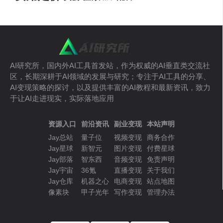
AI研究所，国内外AI工具首发站，作为权威的AI垂直类交流社
区，长期深耕于AI领域的发展与研究；专注于AI工具的分享、
AI变现策略的探讨，以及提供丰富的AI教程和最新资讯，致力
于让AI走进现实，实际落地应用
资源入口
前沿资讯
副业变现
本站声明
Jay总站
量子位
视频变现
商务合作
Jay星球
新智元
图片变现
付费星球
Jay部落
智东西
音频变现
免责声明
Jay宇宙
36氪
直播变现
关于我们
Jay仓库
机器之心
电商变现
站点地图
像素块
甲子光年
写作变现
管理办法