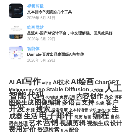
视频剪辑
文本指令P视频的几个工具
2026年 5月 31日
绘画网站
星流AI-国产AI设计平台，中文理解强、国风效果好
2026年 5月 29日
智能体
Dumate-百度出品桌面级AI智能体
2026年 5月 29日
AI写作
AI绘画
AI
AI技术
ChatGPT
AI平台
人工
seo
Stable Diffusion
Midjourney
人力资源
代码
智能
内容创作
办公
博客
免费试用
代码生成
图像编辑
多语言支持
客户
图像生成
头像
开发
搜索
生
开源
搜索引擎
文本转语音
求职
游戏开发
电子邮件
编程
生活
成器
自然
简历
绘画
营销
艺术
视频剪辑
设计
视频生成
语言处理
费用定价
资源检索
配音
配乐