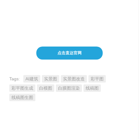
不仅协助设计师设计方案的灵感创作，更可以帮助设计师
节省谈单前期所付出的精力成本，以及与客户之间的沟通
成本
点击直达官网
Tags:
AI建筑
实景图
实景图改造
彩平图
彩平图生成
白模图
白膜图渲染
线稿图
线稿图生图