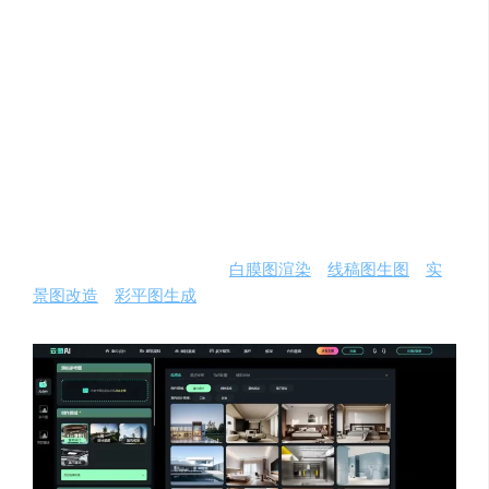
通过添加平面布局图，以及描述词，即可快速批量生成多
种彩色平面布局图，美化效果，让设计师的平面方案更加
出彩
【局部重绘】
通过上传效果图，以及重绘描述词，可以对效果图想修改
的具体位置进行快速重绘、色彩/材质替换、修改等操作
通过这三大功能，可实现：
白膜图渲染
、
线稿图生图
、
实
景图改造
、
彩平图生成
、效果图衍生等