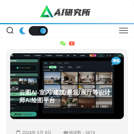
Skip
to
content
增值
云图AI-室内/建筑/景观/展厅等设计
师Ai绘图平台
2024年 5月 8日
阅读数：5674