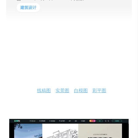
建筑设计
云图AI是由扮家家&纯粹设计&广州设计师周联合打造！
广州设计周、湛江设计力量、金堂奖等多家战略合作单位
联合推动，汇聚了30位国内外顶尖AI技术专家；运用 以人
工智能大模型 为引擎开发，打造的空间设计师专业级AIGC
设计平台
可根据上传的
线稿图
、
实景图
、
白模图
、
彩平图
等，快速
生成多张设计效果图；且可实现局部修改等功能 ，助力设
计师低成本快速出图，轻松锁定客户收取定金