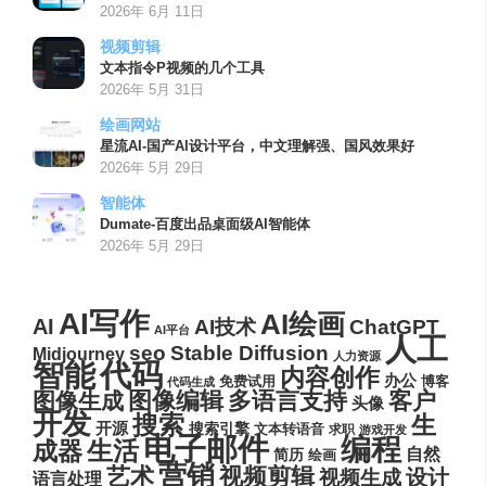
2026年 6月 11日
视频剪辑
文本指令P视频的几个工具
2026年 5月 31日
绘画网站
星流AI-国产AI设计平台，中文理解强、国风效果好
2026年 5月 29日
智能体
Dumate-百度出品桌面级AI智能体
2026年 5月 29日
AI写作
AI绘画
AI
AI技术
ChatGPT
AI平台
人工
seo
Stable Diffusion
Midjourney
人力资源
代码
智能
内容创作
办公
博客
免费试用
代码生成
图像编辑
多语言支持
客户
图像生成
头像
开发
搜索
生
开源
搜索引擎
文本转语音
求职
游戏开发
电子邮件
编程
生活
成器
自然
简历
绘画
营销
艺术
视频剪辑
设计
视频生成
语言处理