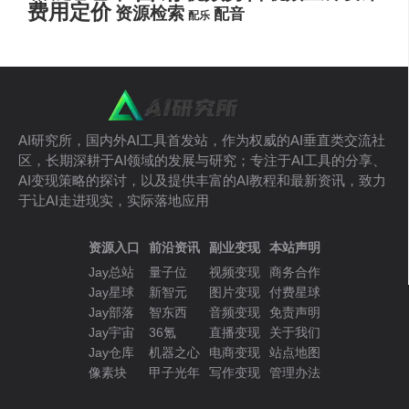
费用定价
资源检索
配音
配乐
AI研究所，国内外AI工具首发站，作为权威的AI垂直类交流社
区，长期深耕于AI领域的发展与研究；专注于AI工具的分享、
AI变现策略的探讨，以及提供丰富的AI教程和最新资讯，致力
于让AI走进现实，实际落地应用
资源入口
前沿资讯
副业变现
本站声明
Jay总站
量子位
视频变现
商务合作
Jay星球
新智元
图片变现
付费星球
Jay部落
智东西
音频变现
免责声明
Jay宇宙
36氪
直播变现
关于我们
Jay仓库
机器之心
电商变现
站点地图
像素块
甲子光年
写作变现
管理办法