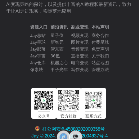
AI变现策略的探讨，以及提供丰富的AI教程和最新资讯，致力
于让AI走进现实，实际落地应用
资源入口
前沿资讯
副业变现
本站声明
Jay总站
量子位
视频变现
商务合作
Jay星球
新智元
图片变现
付费星球
Jay部落
智东西
音频变现
免责声明
Jay宇宙
36氪
直播变现
关于我们
Jay仓库
机器之心
电商变现
站点地图
像素块
甲子光年
写作变现
管理办法
公众号
官方社群
联系方式
桂公网安备45080202000358号
Jay © 2024. 桂ICP备2022004937号-4