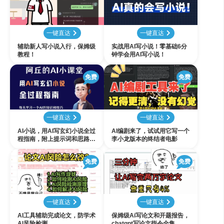
一键直达
一键直达
辅助新人写小说入行，保姆级
实战用AI写小说！零基础6分
教程！
钟学会用AI写小说！
免费
免费
一键直达
一键直达
AI小说，用AI写玄幻小说全过
AI编剧来了，试试用它写一个
程指南，附上提示词和思路讲
李小龙版本的终结者电影
解
免费
免费
一键直达
一键直达
AI工具辅助完成论文，防学术
保姆级Ai写论文和开题报告，
AI风险检测
chatgpt写论文指令全集