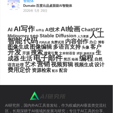
智能体
Dumate-百度出品桌面级AI智能体
2026年 5月 29日
AI写作
AI绘画
AI
AI技术
ChatGPT
AI平台
人工
seo
Stable Diffusion
Midjourney
人力资源
代码
智能
内容创作
办公
博客
免费试用
代码生成
图像编辑
多语言支持
客户
图像生成
头像
开发
搜索
生
开源
搜索引擎
文本转语音
求职
游戏开发
电子邮件
编程
生活
成器
自然
简历
绘画
营销
艺术
视频剪辑
设计
视频生成
语言处理
费用定价
资源检索
配音
配乐
AI研究所，国内外AI工具首发站，作为权威的AI垂直类交流社
区，长期深耕于AI领域的发展与研究；专注于AI工具的分享、