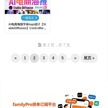
一键直达
AI电商海报字体logo设计【St
ableDIffusion】ControlNet
1.1scribble【AI生产力】基
础教程
第 2 页，共 7 页
«
1
2
3
4
5
...
»
尾页 »