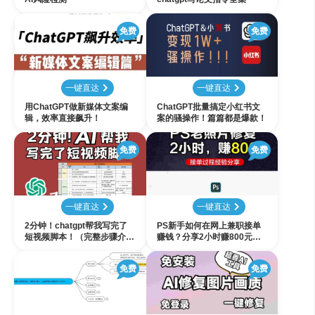
免费
免费
一键直达
一键直达
用ChatGPT做新媒体文案编
ChatGPT批量搞定小红书文
辑，效率直接飙升！
案的骚操作！篇篇都是爆款！
免费
免费
一键直达
一键直达
2分钟！chatgpt帮我写完了
PS新手如何在网上兼职接单
短视频脚本！（完整步骤介
赚钱？分享2小时赚800元的
绍）
老照片修复经过！
免费
免费