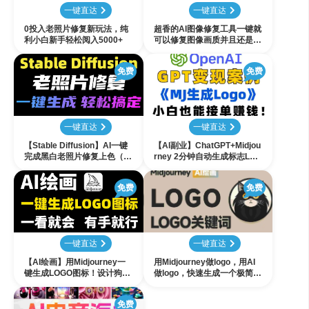
一键直达
一键直达
0投入老照片修复新玩法，纯
超香的AI图像修复工具一键就
利小白新手轻松阅入5000+
可以修复图像画质并且还是免
安装登录，用完直接走
免费
免费
一键直达
一键直达
【Stable Diffusion】AI一键
【AI副业】ChatGPT+Midjou
完成黑白老照片修复上色（附
rney 2分钟自动生成标志Log
工具），小白也能轻松搞定，
o！学会接单日入500！（附
徒手接单到手软！
教程）
免费
免费
一键直达
一键直达
【AI绘画】用Midjourney一
用Midjourney做logo，用AI
键生成LOGO图标！设计狗头
做logo，快速生成一个极简风
发终于保住啦！一看就会！有
格logo
手就行！
免费