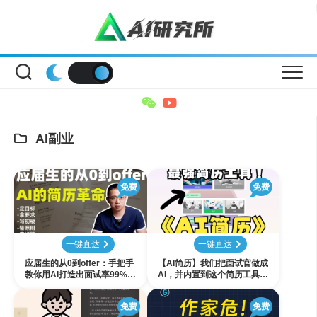
Skip
to
content
AI副业
免费
免费
一键直达
一键直达
应届生的从0到offer：手把手
【AI简历】我们把面试官做成
教你用AI打造出面试率99%的
AI，并内置到这个简历工具网
简历
站 ｜ 简历模板/简历怎么写/在
线简历网站/ai简历/简历优化/
免费
免费
个人简历/求职简历模板