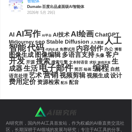
智能体
Dumate-百度出品桌面级AI智能体
2026年 5月 29日
AI写作
AI绘画
AI
AI技术
ChatGPT
AI平台
人工
seo
Stable Diffusion
Midjourney
人力资源
代码
智能
内容创作
办公
博客
免费试用
代码生成
图像编辑
多语言支持
客户
图像生成
头像
开发
搜索
生
开源
搜索引擎
文本转语音
求职
游戏开发
电子邮件
编程
生活
成器
自然
简历
绘画
营销
艺术
视频剪辑
设计
视频生成
语言处理
费用定价
资源检索
配音
配乐
AI研究所，国内外AI工具首发站，作为权威的AI垂直类交流社
区，长期深耕于AI领域的发展与研究；专注于AI工具的分享、