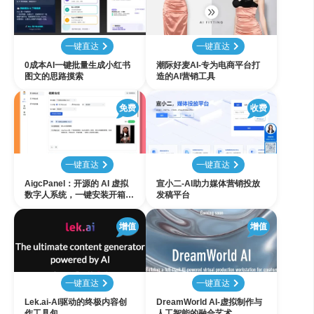
一键直达
一键直达
0成本AI一键批量生成小红书
潮际好麦AI-专为电商平台打
图文的思路摸索
造的AI营销工具
免费
收费
一键直达
一键直达
AigcPanel：开源的 AI 虚拟
宣小二-AI助力媒体营销投放
数字人系统，一键安装开箱即
发稿平台
用，支持视频合成、声音合成
和声音克隆
增值
增值
一键直达
一键直达
Lek.ai-AI驱动的终极内容创
DreamWorld AI-虚拟制作与
作工具包
人工智能的融合艺术