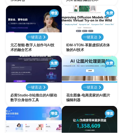
增值
免费
一键直达
一键直达
元乙智能-数字人创作与AI技
IDM-VTON-革新虚拟试衣体
术的融合艺术
验的AI技术
免费
收费
一键直达
一键直达
必剪Studio-B站推出的AI驱动
花生图像-电商卖家的AI图片
数字分身创作工具
编辑利器
增值
增值