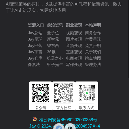
AI变现策略的探讨，以及提供丰富的AI教程和最新资讯，致力
于让AI走进现实，实际落地应用
资源入口
前沿资讯
副业变现
本站声明
Jay总站
量子位
视频变现
商务合作
Jay星球
新智元
图片变现
付费星球
Jay部落
智东西
音频变现
免责声明
Jay宇宙
36氪
直播变现
关于我们
Jay仓库
机器之心
电商变现
站点地图
像素块
甲子光年
写作变现
管理办法
公众号
官方社群
联系方式
桂公网安备45080202000358号
Jay © 2024. 桂ICP备2022004937号-4