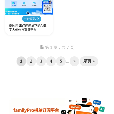
一键直达
奇妙元-出门问问旗下的AI数
字人创作与直播平台
第 1 页，共 7 页
1
2
3
4
5
...
»
尾页 »