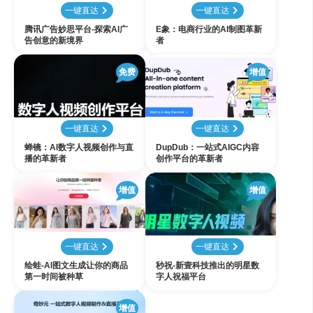
一键直达
一键直达
腾讯广告妙思平台-探索AI广
E象：电商行业的AI制图革新
告创意的新境界
者
免费
增值
一键直达
一键直达
蝉镜：AI数字人视频创作与直
DupDub：一站式AIGC内容
播的革新者
创作平台的革新者
增值
增值
一键直达
一键直达
绘蛙-AI图文生成让你的商品
秒祝-新壹科技推出的明星数
第一时间被种草
字人祝福平台
增值