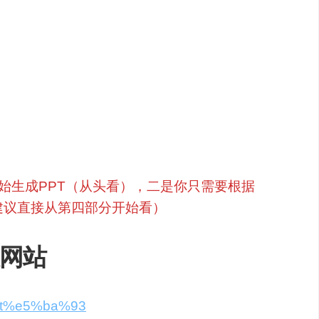
说稿）
态图）
始生成PPT（从头看），二是你只需要根据
建议直接从第四部分开始看）
板网站
/ppt%e5%ba%93