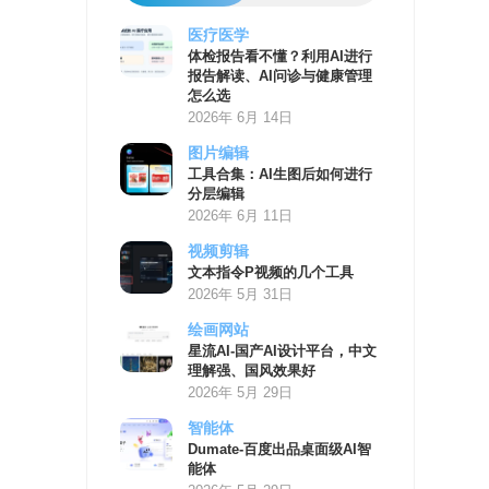
医疗医学
AI
体检报告看不懂？利用AI进行
学
报告解读、AI问诊与健康管理
习
怎么选
资
2026年 6月 14日
源
图片编辑
工具合集：AI生图后如何进行
分层编辑
2026年 6月 11日
视频剪辑
文本指令P视频的几个工具
2026年 5月 31日
绘画网站
星流AI-国产AI设计平台，中文
理解强、国风效果好
2026年 5月 29日
智能体
Dumate-百度出品桌面级AI智
能体