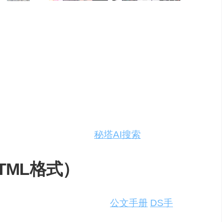
PPT的内容是否充实，美观；提示词和写
联网检索资料即可）、
秘塔AI搜索
TML格式）
+ 任务 + 要求 + 补充（
公文手册
/
DS手