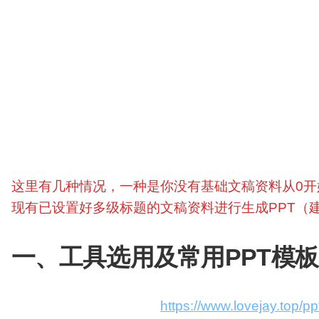
行拆解
一、工具选用及常用PPT模板网站
二、内部资料/网络检索输入
三、套用提示词输出提纲（提纲+章节内容+演
四、PPT输出及优化
五、一些辅助工具（生成高级流程图、图表、动
这里有几种情况，一种是你没有基础文稿资料从0开
现有已设置好多级标题的文稿资料进行生成PPT（
一、工具选用及常用PPT模
自己整合的PPT资源库：
https://www.lovejay.top