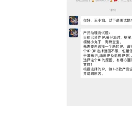
配
生
合
色
成
成
视
频
剪
辑
我们无法干预保证AI生成完全符合我们预想和期待
把控以及后期输出结果的优化上下功夫，那么本期内