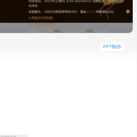
他
数
教
据
网
学
程
其
分
站
习
他
析
播
教
模
客
育
扩
型
展
资
PPT制作
源
效的工具，具体的优化工作终究还是有人执行。
AI PPT工具层数不穷，但是逻辑基本一
美观，排版混乱，内容乱码等现象比比皆是
时两天出一份IP形象企划，所以萌生了制作
：Labubu潮玩IP产品企划案