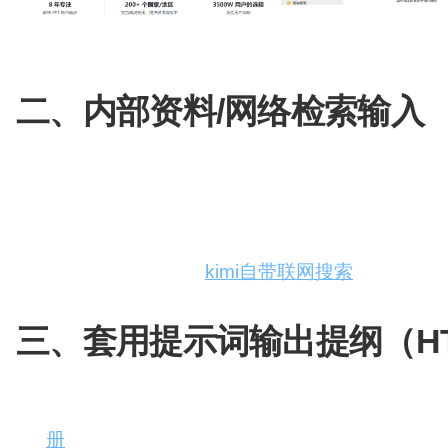
二、内部资料/网络检索输入
前期的提纲以及文稿对于输出至关重要，直接决定了
作提示词并无不同，仍然使用
AI搜集资料推荐使用：
kimi自带联网搜索
（自己提示
三、套用提示词输出提纲（H
1、输出提纲：简单但超级实用的“四步提问法”-背景 
册
）: