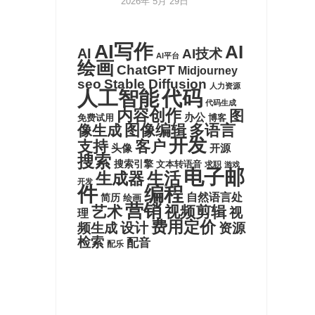
2026年 5月 29日
AI写作
AI
AI
AI技术
AI平台
绘画
ChatGPT
Midjourney
seo
Stable Diffusion
人力资源
代码
人工智能
代码生成
内容创作
图
办公
博客
免费试用
图像编辑
多语言
像生成
开发
支持
客户
头像
开源
搜索
搜索引擎
文本转语音
求职
游戏
电子邮
生活
生成器
开发
件
编程
自然语言处
简历
绘画
营销
艺术
视频剪辑
视
理
费用定价
设计
频生成
资源
检索
配音
配乐