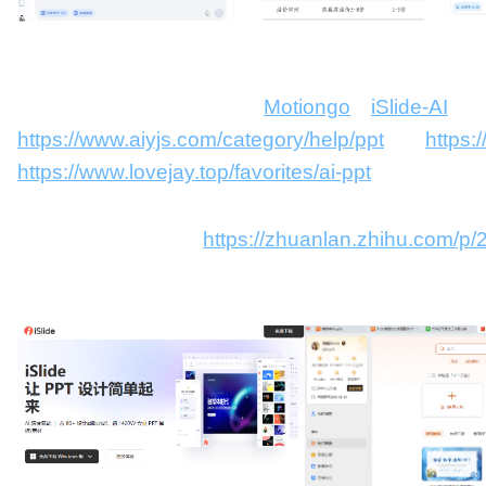
AI生成PPT工具：推荐使用
Motiongo
和
iSlide-AI
或者
https://www.aiyjs.com/category/help/ppt
或者
https:
https://www.lovejay.top/favorites/ai-ppt
辅助PPT设计工具：
https://zhuanlan.zhihu.com/