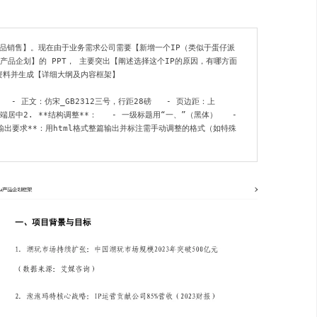
品销售】。现在由于业务需求公司需要【新增一个IP（类似于蛋仔派
产品企划】的 PPT， 主要突出【阐述选择这个IP的原因，有哪方面
资料并生成【详细大纲及内容框架】

 - 正文：仿宋_GB2312三号，行距28磅   - 页边距：上
底端居中2. **结构调整**：   - 一级标题用“一、”（黑体）   - 
*输出要求**：用html格式整篇输出并标注需手动调整的格式（如特殊