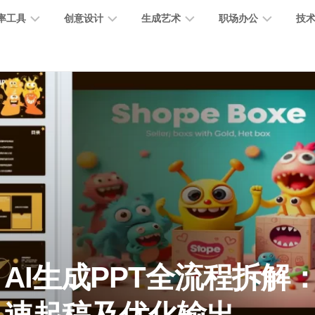
率工具
创意设计
生成艺术
职场办公
技
图
图
图
营
图
AI
营
像
片
像
销
片
提
销
处
编
生
宣
编
示
工
理
辑
成
传
辑
词
具
文
图
视
办
图
智
绘
数
PPT
本
标
频
公
像
能
画
字
制
处
设
生
助
修
对
网
人
作
理
计
成
手
复
话
站
电
思
智
字
音
客
抠
小
文
模
商
维
AI生成PPT全流程拆解
能
体
乐
户
图
说
档
型
作
导
总
设
生
服
消
创
总
社
图
图
结
计
成
务
除
作
结
区