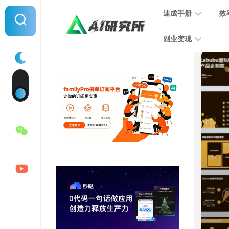
Skip
速成手册
效
to
content
副业变现
提
示
词
音
指
频
南
变
现
MJ
学
写
习
文
手
变
册
现
SD
图
学
片
习