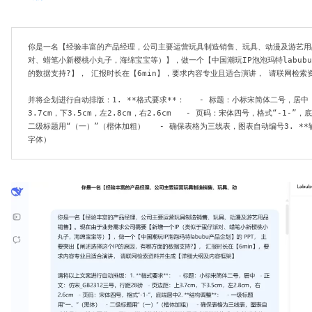
你是一名【经验丰富的产品经理，公司主要运营玩具制造销售、玩具、动漫及游艺用
对、蜡笔小新樱桃小丸子，海绵宝宝等）】，做一个【中国潮玩IP泡泡玛特labubu
的数据支持?】， 汇报时长在【6min】，要求内容专业且适合演讲， 请联网检索
并将企划进行自动排版：1. **格式要求**：   - 标题：小标宋简体二号，居中  
3.7cm，下3.5cm，左2.8cm，右2.6cm   - 页码：宋体四号，格式“-1-”，
二级标题用“（一）”（楷体加粗）   - 确保表格为三线表，图表自动编号3. *
字体）