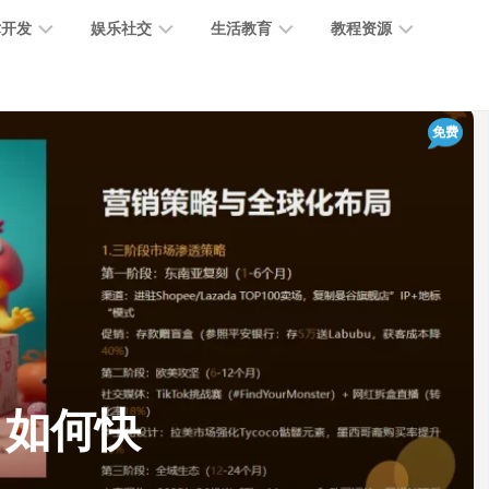
术开发
娱乐社交
生活教育
教程资源
大
媒
医
GPT
免费
语
模
体
疗
教
言
型
创
医
程
模
作
学
型
开
MJ
放
媒
时
教
视
平
体
尚
程
觉
台
社
前
模
交
沿
型
SD
代
教
码
游
生
程
语
：如何快
开
戏
活
音
发
辅
日
模
助
常
其
型