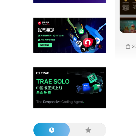
变
手
现
册
直
COMFYUI
播
手
变
册
2
现
大
视
模
频
型
变
手
现
册
电
大
商
模
变
型
现
榜
单