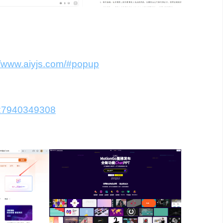
WPS AI，其他工具请前往
//www.aiyjs.com/#popup
或者
p/27940349308
（iSlide很不错）